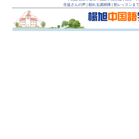
生徒さんの声
|
頼れる講師陣
|
初レッスンま