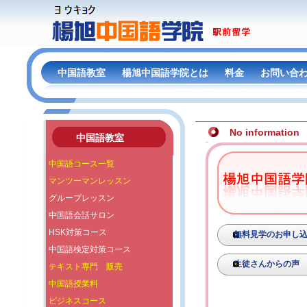
中国語教室
楊旭中国語学院とは
料金
お問い合
No information
中国語教室
中国語コース一覧
マンツーマンレッスン
グループレッスン
中国語会話サロン
HSK対策コース
無料見学のお申し
中国語検定対策コース
生徒さんからの声
テキスト専門 販売
中国語授業料
ビジネスコース