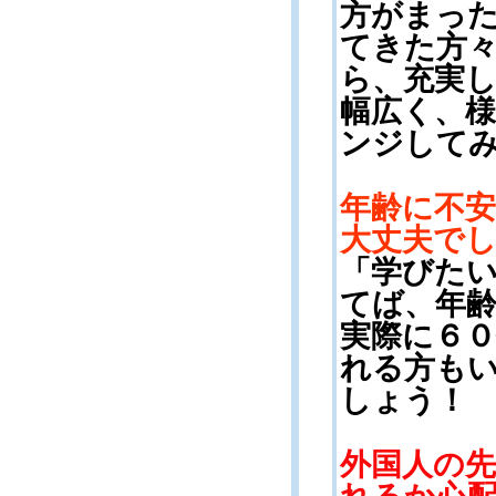
方がまっ
てきた方
ら、充実
幅広く、
ンジして
年齢に不
大丈夫で
「学びた
てば、年
実際に６
れる方も
しょう！
外国人の