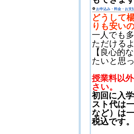
お申込み・料金・お支
どうして
りも安い
一人でも
ただける
【
良心的
たいと思
授業料以
さい。
初回に入
スト代は一
など）は
税込です