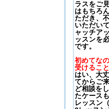
ラスをご
はもちろ
ただき、
いただい
ャッチア
ッスンを
です。
初めてな
受けるこ
はい、大
てからご
ど相談を
たケースも
レッスン（1