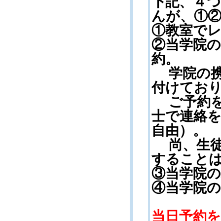
下記、４
んが、①
①教室で
②当学院
約。
学院の携
付けてお
ご予約を
士で連絡
自由）。
尚、生徒
すること
③当学院
④当学院
当日予約