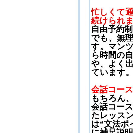
忙しくて
続けられ
自由予約
でも、無
す。マン
ら時間の
や、よく
ています
会話コー
もちろん
会話コー
たレッス
は“文法ポ
に補足説