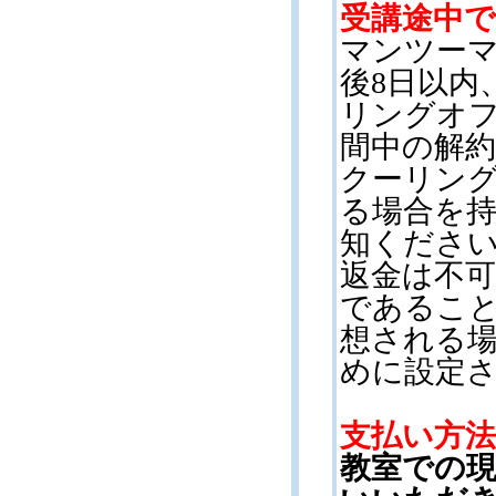
受講途中
マンツー
後
8
日以内
リングオ
間中の解
クーリン
る場合を
知くださ
返金は不
であるこ
想される
めに設定
支払い方
教室での