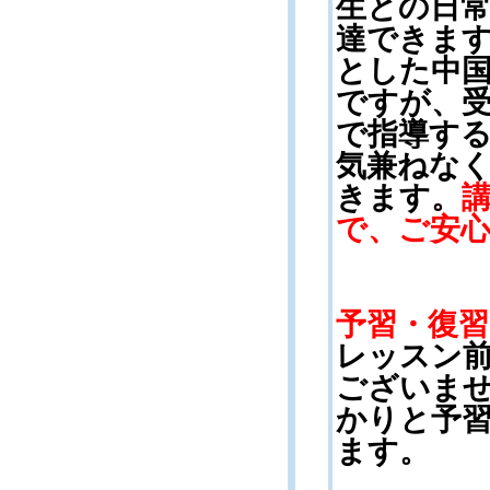
生との日
達できま
とした中
ですが、
で指導す
気兼ねな
きます
。
で、ご安
予習・復
レッスン
ございま
かりと予
ます。