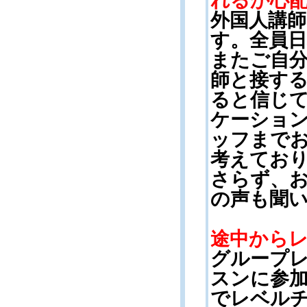
れるか心
外国人講
す。全員
またご自
師と接す
ると信じ
ケーショ
ッフまで
考えており
さらず、
の声も聞
途中から
グループ
スンに参
でレベル