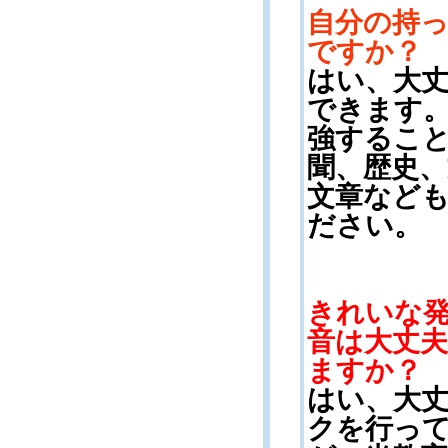
自分の持
ですか？
はい、大
できます
強するこ
聞、歴史
文章なども
ださい。
きれいな
音は大丈
ますか？
はい、大
クを行っ