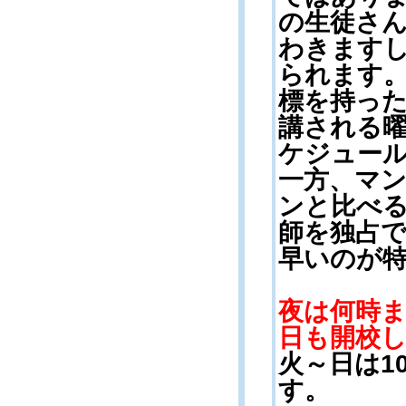
の生徒さ
わきます
られます
標を持っ
講される
ケジュー
一方、マ
ンと比べ
師を独占
早いのが
夜は何時
日も開校
火～日は1
す。