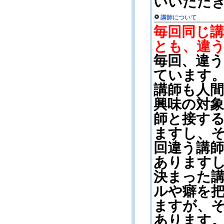
いいただ
講師について
毎回同じ
とも、違
毎回、違
ています
講師も人
興味の対
師と接す
ますし、
回違う講
あります
決まった
ルや癖を
ますが、
あります