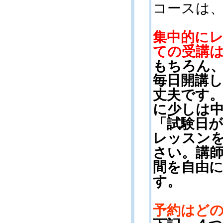
コースは
集中的に
ての受講
もちろん
毎日開講
丈夫です
に少しは
「試験日
レッスン
さい。講
間を自由
す。
予約はど