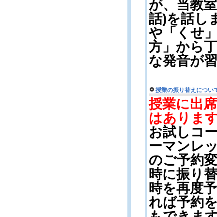
が、当教室
話)を話し
や「くせ
方」から
な発音が
授業の振り替えについ
授業に出
はありま
お試しコ
ーマンレッ
のご予約
時に振り
時を再度
れば予約
もできま