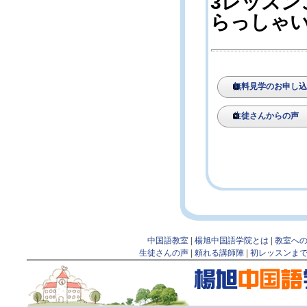
3レッス
らっしゃ
無料見学のお申し
生徒さんからの声
中国語教室
|
楊旭中国語学院とは
|
教室へ
生徒さんの声
|
頼れる講師陣
|
初レッスンま