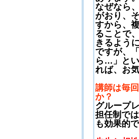
なぜなら
がおり、
すから、
ることで
きるよう
ですが、
ら…」と
れば、お
講師は毎
か？
グループ
担任制で
も効果的