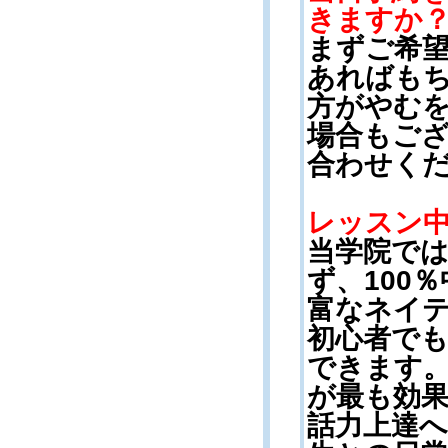
きますか
まずご希
あればも
方がやむ
場合もご
合わせく
レッスン
当学院で
ず、100
富なネイ
初心者で
できます
が最も効
話力上達