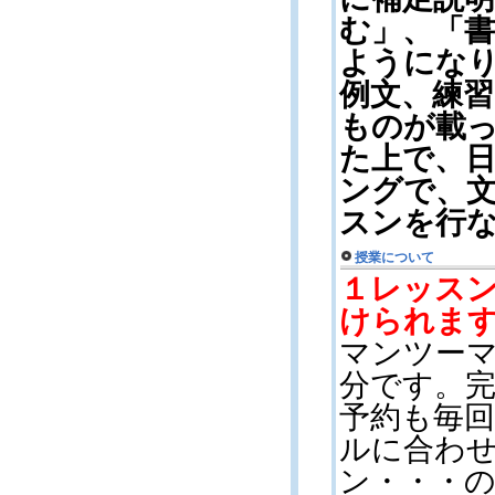
む」、「
ようにな
例文、練
ものが載
た上で、
ングで、
スンを行
授業について
１レッス
けられま
マンツー
分です。
予約も毎
ルに合わ
ン・・・