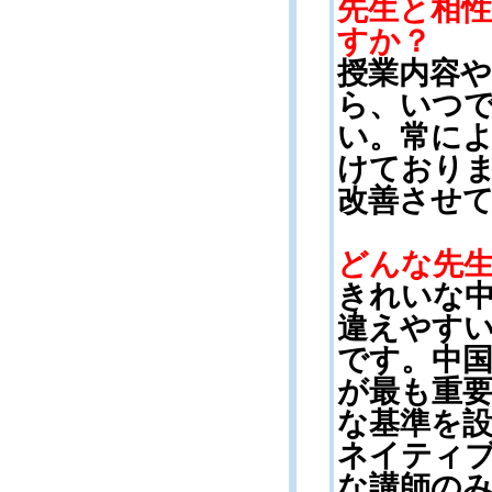
先生と相
すか？
授業内容
ら、いつ
い。常に
けており
改善させ
どんな先
きれいな
違えやす
です。中
が最も重
な基準を
ネイティ
な講師の