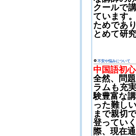
クールで
ています
ためであ
とめて研
不安や悩みについて
中国語初
全然、問
ラムも充
験豊富な
った難し
まで親切
登ってい
際、現在