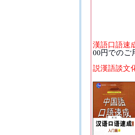
漢語口語速
00円での
説漢語談文