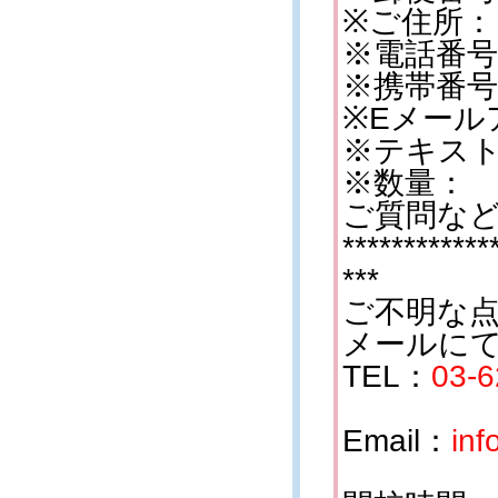
※ご住所：
※電話番号
※携帯番号
※Eメール
※テキス
※数量：
ご質問な
************
***
ご不明な
メールに
TEL：
03-
Email：
in