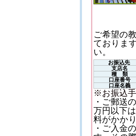
ご希望の
ておりま
い。
お振込先
支店名
種 類
口座番号
口座名義
※お振込
・ご郵送の
万円以下は
料がかか
・ご入金