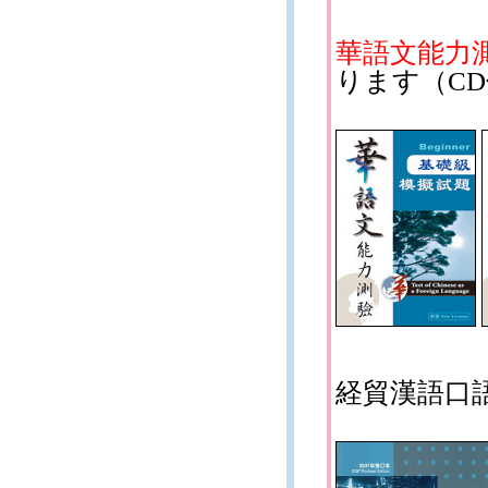
華語文能力
ります（C
経貿漢語口語